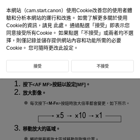
本網站（cam.start.canon）使用Cookie改善您的使用者體
驗和分析本網站的運行和改進。 如需了解更多關於使用
Cookie的資訊，請見
此處
。 通過點選「
接受
」即表示您
D292-103
同意接受所有Cookie。 如果點選「
不接受
」或兩者均不選
手動對焦
擇，則僅記錄並儲存提供網站內容和功能所需的必要
Cookie。 您可隨時更改此設定。
設定手動對焦峰值(輪廓強調)
接受
不接受
如果無法透過自動對焦進行對焦，可以放大影像進行手動對焦。
按下
AF MF
按鈕以設定[
MF
]。
放大影像。
每次按下
M-Fn
按鈕時放大倍率都會變更，如下所示。
移動放大的區域。
觸控螢幕將放大區域移動到對焦位置。