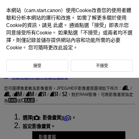
本網站（cam.start.canon）使用Cookie改善您的使用者體
驗和分析本網站的運行和改進。 如需了解更多關於使用
Cookie的資訊，請見
此處
。 通過點選「
接受
」即表示您
D292-042
同意接受所有Cookie。 如果點選「
不接受
」或兩者均不選
靜止影像畫質
擇，則僅記錄並儲存提供網站內容和功能所需的必要
Cookie。 您可隨時更改此設定。
RAW影像
接受
不接受
影像畫質設定指南
連續拍攝時的最大連續拍攝數量
您可選擇像素數及影像畫質。JPEG/HEIF影像畫質選項如下所示：
/
/
/
/
/
/
。對於RAW影像，可將影像畫質指定
為
或
。
選擇[
:
影像畫質
](
)。
設定影像畫質。