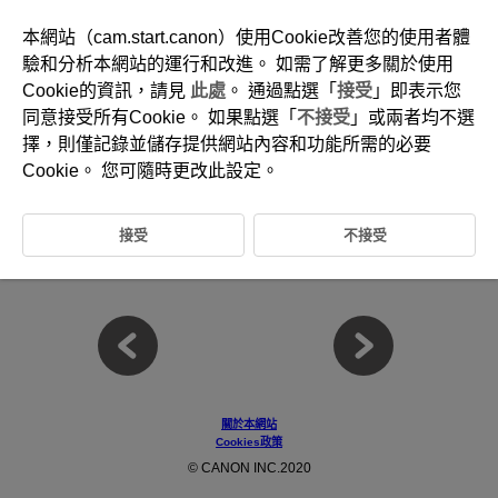
本網站（cam.start.canon）使用Cookie改善您的使用者體
驗和分析本網站的運行和改進。 如需了解更多關於使用
Cookie的資訊，請見
此處
。 通過點選「
接受
」即表示您
D101-061
同意接受所有Cookie。 如果點選「
不接受
」或兩者均不選
拍攝和記錄
擇，則僅記錄並儲存提供網站內容和功能所需的必要
Cookie。 您可隨時更改此設定。
本章介紹拍攝和記錄以及拍攝([
])設定頁中的選單設定。
接受
不接受
靜止影像拍攝
短片記錄
關於本網站
Cookies政策
© CANON INC.2020