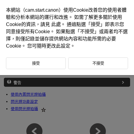
本網站（cam.start.canon）使用Cookie改善您的使用者體
驗和分析本網站的運行和改進。 如需了解更多關於使用
Cookie的資訊，請見
此處
。 通過點選「
接受
」即表示您
D101-057
同意接受所有Cookie。 如果點選「
不接受
」或兩者均不選
閃燈攝影
擇，則僅記錄並儲存提供網站內容和功能所需的必要
Cookie。 您可隨時更改此設定。
本章介紹如何使用內置閃光燈或外接閃光燈(EL/EX系列閃光燈)拍攝。
接受
不接受
頁標題右方的
表示該功能只能在創意拍攝區模式
(
/
/
/
)下使用。
警告
使用內置閃光燈拍攝
閃光燈功能設定
使用閃光燈拍攝