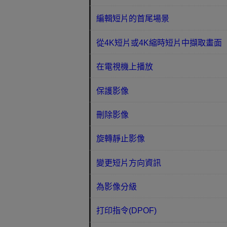
編輯短片的首尾場景
從4K短片或4K縮時短片中擷取畫面
在電視機上播放
保護影像
刪除影像
旋轉靜止影像
變更短片方向資訊
為影像分級
打印指令(DPOF)