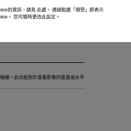
okie的資訊，請見
此處
。 通過點選「
接受
」即表示
ie。 您可隨時更改此設定。
格線。此功能對於查看影像的垂直或水平