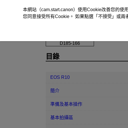
本網站（cam.start.canon）使用Cookie
您同意接受所有Cookie。 如果點選「
不接受
」或兩
EOS R10
播放
播放時格線
D185-166
目錄
EOS R10
簡介
準備及基本操作
基本拍攝區