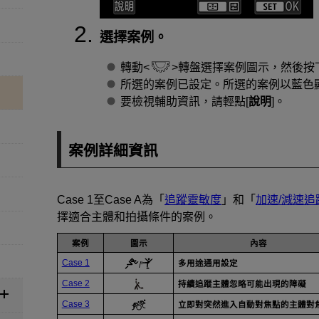
選擇案例。
轉動
轉盤選擇案例圖示，然後按
所選的案例已設定。所選的案例以藍色
要檢視輔助資訊，請輕點[
說明
]。
案例詳細資訊
Case 1
至
Case A
為「
追蹤靈敏度
」和「
加速/減速追
擇適合主體和拍攝條件的案例。
案例
圖示
內容
Case 1
多用途通用設定
/
Case 2
持續追蹤主體忽略可能出現的障礙
Case 3
立即對突然進入自動對焦點的主體對