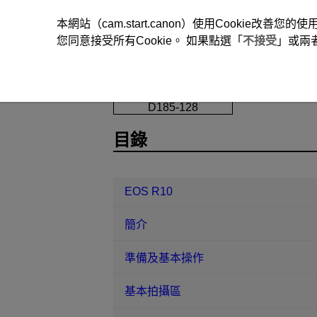
本網站（cam.start.canon）使用Cookie
您同意接受所有Cookie。 如果點選「
不接受
」或兩
EOS R10
自動對焦/驅動
伺服自
D185-128
目錄
EOS R10
簡介
準備及基本操作
基本拍攝區