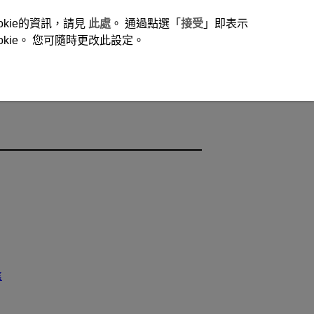
okie的資訊，請見
此處
。 通過點選「
接受
」即表示
ie。 您可隨時更改此設定。
焦