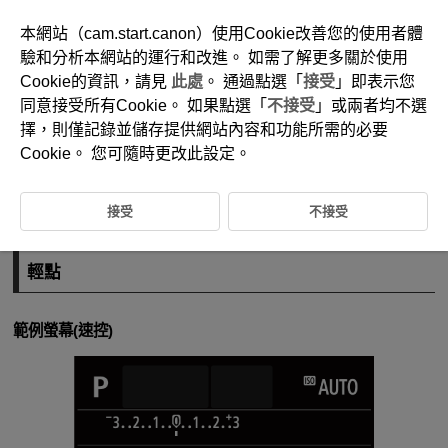
本網站（cam.start.canon）使用Cookie改善您的使用者體
驗和分析本網站的運行和改進。 如需了解更多關於使用
Cookie的資訊，請見
此處
。 通過點選「
接受
」即表示您
D185-024
同意接受所有Cookie。 如果點選「
不接受
」或兩者均不選
輕觸式螢幕操作
擇，則僅記錄並儲存提供網站內容和功能所需的必要
Cookie。 您可隨時更改此設定。
輕點
接受
不接受
拖曳
輕點
範例螢幕(速控)