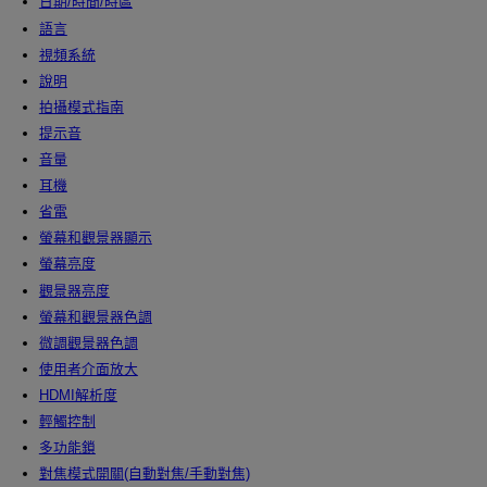
日期/時間/時區
語言
視頻系統
說明
拍攝模式指南
提示音
音量
耳機
省電
螢幕和觀景器顯示
螢幕亮度
觀景器亮度
螢幕和觀景器色調
微調觀景器色調
使用者介面放大
HDMI解析度
輕觸控制
多功能鎖
對焦模式開關(自動對焦/手動對焦)