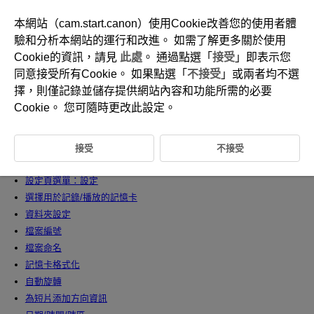
本網站（cam.start.canon）使用Cookie改善您的使用者體
驗和分析本網站的運行和改進。 如需了解更多關於使用
Cookie的資訊，請見
此處
。 通過點選「
接受
」即表示您
D180-197
同意接受所有Cookie。 如果點選「
不接受
」或兩者均不選
設定
擇，則僅記錄並儲存提供網站內容和功能所需的必要
Cookie。 您可隨時更改此設定。
本章介紹設定[
]設定頁中的選單設定。
標題右側的
表示該功能只能在
、
、
、
、
接受
不接受
或
模式下使用。
設定頁選單：設定
選擇用於記錄/播放的記憶卡
資料夾設定
檔案編號
檔案命名
記憶卡格式化
自動旋轉
為短片添加方向資訊