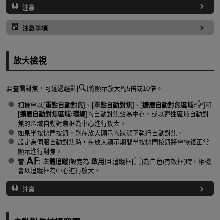
注意
注意事項
放大檢視
要查看對焦，可透過輕點[
]將顯示放大約5倍或10倍。
相機會以[
重點自動對焦
]、[
單點自動對焦
]、[
擴展自動對焦區域:
]和
[
擴展自動對焦區域:環繞
]的自動對焦點為中心，或以彈性區域自動對
焦的區域自動對焦框為中心進行放大。
如果半按快門按鈕，則在放大顯示的狀態下執行自動對焦。
設定為伺服自動對焦時，在放大顯示期間半按快門按鈕將會恢復正常
顯示進行對焦。
當[
:
主體追蹤
]設定為[
啟用
]且追蹤框[
]為白色(有效框)時，相機
會以追蹤框為中心進行放大。
注意