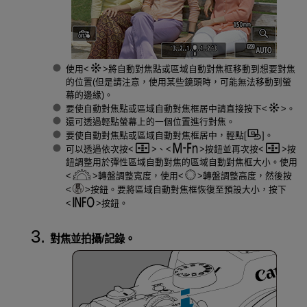
使用
將自動對焦點或區域自動對焦框移動到想要對焦
的位置(但是請注意，使用某些鏡頭時，可能無法移動到螢
幕的邊緣)。
要使自動對焦點或區域自動對焦框居中請直接按下
。
還可透過輕點螢幕上的一個位置進行對焦。
要使自動對焦點或區域自動對焦框居中，輕點[
]。
可以透過依次按
、
按鈕並再次按
按
鈕調整用於彈性區域自動對焦的區域自動對焦框大小。使用
轉盤調整寬度，使用
轉盤調整高度，然後按
按鈕。要將區域自動對焦框恢復至預設大小，按下
按鈕。
對焦並拍攝/記錄。