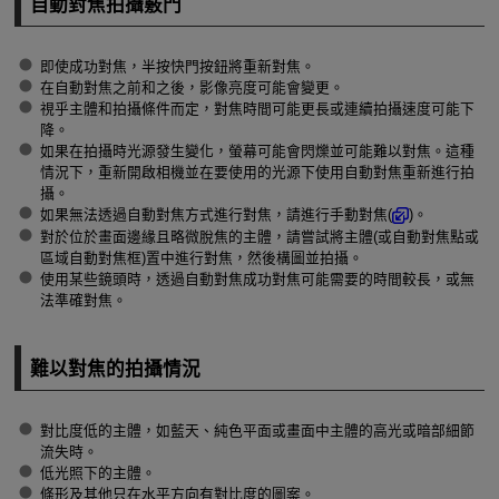
自動對焦拍攝竅門
即使成功對焦，半按快門按鈕將重新對焦。
在自動對焦之前和之後，影像亮度可能會變更。
視乎主體和拍攝條件而定，對焦時間可能更長或連續拍攝速度可能下
降。
如果在拍攝時光源發生變化，螢幕可能會閃爍並可能難以對焦。這種
情況下，重新開啟相機並在要使用的光源下使用自動對焦重新進行拍
攝。
如果無法透過自動對焦方式進行對焦，請進行手動對焦(
)。
對於位於畫面邊緣且略微脫焦的主體，請嘗試將主體(或自動對焦點或
區域自動對焦框)置中進行對焦，然後構圖並拍攝。
使用某些鏡頭時，透過自動對焦成功對焦可能需要的時間較長，或無
法準確對焦。
難以對焦的拍攝情況
對比度低的主體，如藍天、純色平面或畫面中主體的高光或暗部細節
流失時。
低光照下的主體。
條形及其他只在水平方向有對比度的圖案。