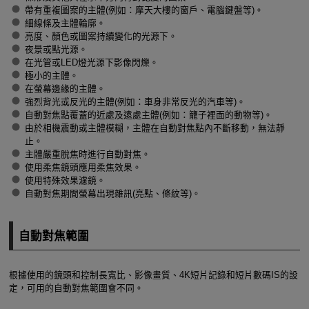
帶有重複圖案的主體(例如：摩天大樓的窗戶、電腦鍵盤等)。
細線條及主體輪廓。
亮度、顏色或圖案持續變化的光源下。
夜景或點光源。
在光管或LED燈光源下影像閃爍。
極小的主體。
在螢幕邊緣的主體。
強烈背光或反光的主體(例如：車身非常反光的汽車等)。
自動對焦點覆蓋的近處及遠處主體(例如：籠子裡面的動物等)。
由於相機震動或主體模糊，主體在自動對焦點內不斷移動，無法靜
止。
主體嚴重脫焦時進行自動對焦。
使用柔焦鏡頭應用柔焦效果。
使用特殊效果濾鏡。
自動對焦期間螢幕出現雜訊(亮點、條紋等)。
自動對焦範圍
根據使用的鏡頭和控制長寬比、影像畫質、4K短片記錄和短片數碼IS的設
定，可用的自動對焦範圍會不同。