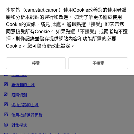
本網站（cam.start.canon）使用Cookie改善您的使用者體
驗和分析本網站的運行和改進。 如需了解更多關於使用
Cookie的資訊，請見
此處
。 通過點選「
接受
」即表示您
D180-125
同意接受所有Cookie。 如果點選「
不接受
」或兩者均不選
選擇自動對焦區域
擇，則僅記錄並儲存提供網站內容和功能所需的必要
Cookie。 您可隨時更改此設定。
自動對焦區域
接受
不接受
選擇自動對焦區域
主體追蹤
要偵測的主體
眼睛偵測
切換追蹤的主體
使用按鈕進行追蹤
對焦模式