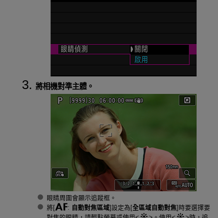
將相機對準主體。
眼睛周圍會顯示追蹤框。
將[
:
自動對焦區域
]設定為[
全區域自動對焦
]時要選擇要
對焦的眼睛，請輕點螢幕或使用
。使用
時，追