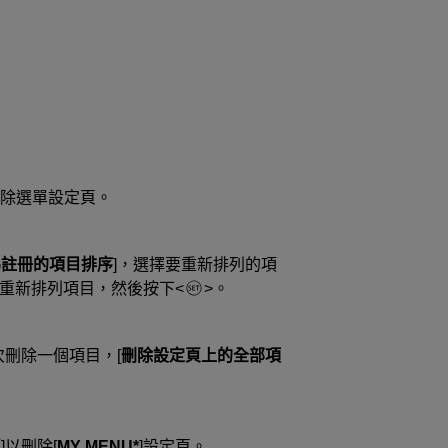
除選單設定頁。
為註冊的項目排序
]，選擇要重新排列的項
重新排列項目，然後按下
。
次刪除一個項目，[
刪除設定頁上的全部項
頁
]以刪除[
MY MENU*
]設定頁。