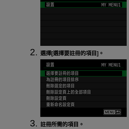
選擇[
選擇要註冊的項目
]。
註冊所需的項目。