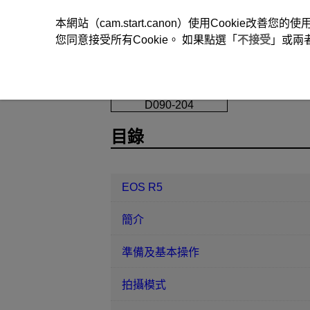
本網站（cam.start.canon）使用Cookie
您同意接受所有Cookie。 如果點選「
不接受
」或兩
EOS R5
自訂功能/我的選單
註
D090-204
目錄
EOS R5
簡介
準備及基本操作
拍攝模式