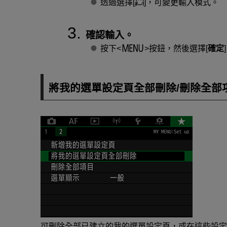
透過選擇[
]，可變更輸入模式。
確認輸入。
按下
按鈕，然後選擇[
確定
將我的選單設定頁全部刪除/刪除全部
可刪除全部已建立的我的選單設定頁，或在這些設定