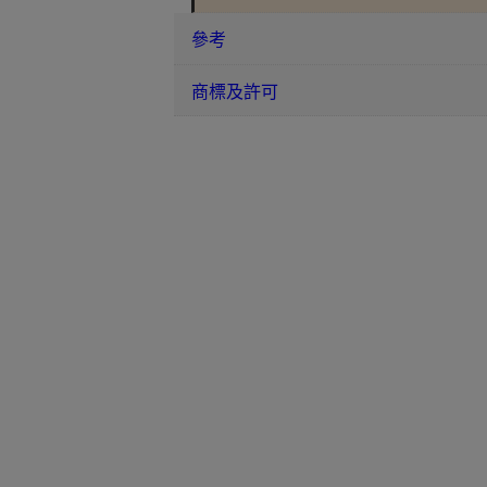
參考
商標及許可