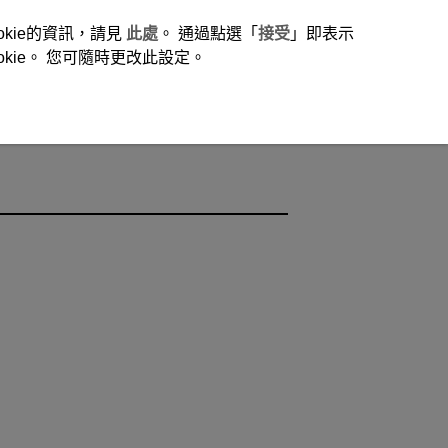
okie的資訊，請見
此處
。 通過點選「
接受
」即表示
ie。 您可隨時更改此設定。