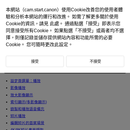
本網站（cam.start.canon）使用Cookie改善您的使用者體
驗和分析本網站的運行和改進。 如需了解更多關於使用
Cookie的資訊，請見
此處
。 通過點選「
接受
」即表示您
D090-108
同意接受所有Cookie。 如果點選「
不接受
」或兩者均不選
播放
擇，則僅記錄並儲存提供網站內容和功能所需的必要
Cookie。 您可隨時更改此設定。
本章介紹播放有關的主題內容(如播放拍攝的靜止影像和短片)，以及介紹
播放([
])設定頁上的選單設定。
接受
不接受
警告
設定頁選單：播放
影像播放
放大影像顯示
索引顯示(多影像顯示)
錄製和播放語音備忘
短片播放
編輯短片的首尾場景
4K/8K短片畫面擷取