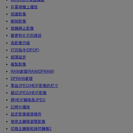
在電視機上播放
保護影像
刪除影像
旋轉靜止影像
變更短片方向資訊
為影像分級
打印指令(DPOF)
相簿設定
複製影像
RAW處理(RAW/DPRAW)
DPRAW處理
重設JPEG/HEIF影像的尺寸
裁切JPEG/HEIF影像
將HEIF轉換為JPEG
幻燈片播放
設定影像搜尋條件
使用主轉盤瀏覽影像
切換主轉盤和速控轉盤2