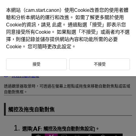
本網站（cam.start.canon）使用Cookie改善您的使用者體
驗和分析本網站的運行和改進。 如需了解更多關於使用
Cookie的資訊，請見
此處
。 通過點選「
接受
」即表示您
D090-101
同意接受所有Cookie。 如果點選「
不接受
」或兩者均不選
觸控及拖曳自動對焦設定
擇，則僅記錄並儲存提供網站內容和功能所需的必要
Cookie。 您可隨時更改此設定。
觸控及拖曳自動對焦
接受
不接受
定位方法
有效的觸控區域
透過觀景器取景時，可透過在螢幕上輕點或拖曳來移動自動對焦點或區域
自動對焦框。
觸控及拖曳自動對焦
選擇[
:
觸控及拖曳自動對焦設定
]。