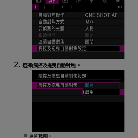
選擇[
觸控及拖曳自動對焦
]。
選擇[
啟用
]。