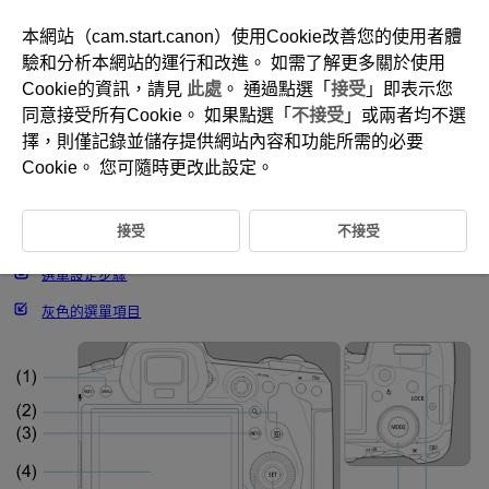
本網站（cam.start.canon）使用Cookie改善您的使用者體
驗和分析本網站的運行和改進。 如需了解更多關於使用
Cookie的資訊，請見
此處
。 通過點選「
接受
」即表示您
D090-022
同意接受所有Cookie。 如果點選「
不接受
」或兩者均不選
選單操作和設定
擇，則僅記錄並儲存提供網站內容和功能所需的必要
Cookie。 您可隨時更改此設定。
[
]模式下的選單螢幕
接受
不接受
[
]/[
]/[
]/[
]/[
]/[
]模式下的選單螢幕
選單設定步驟
灰色的選單項目