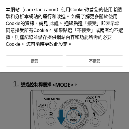
本網站（cam.start.canon）使用Cookie改善您的使用者體
驗和分析本網站的運行和改進。 如需了解更多關於使用
Cookie的資訊，請見
此處
。 通過點選「
接受
」即表示您
D393-026
同意接受所有Cookie。 如果點選「
不接受
」或兩者均不選
連續拍攝優先模式
擇，則僅記錄並儲存提供網站內容和功能所需的必要
Cookie。 您可隨時更改此設定。
可能會以[
CSP
]（連續拍攝優先模式）進行閃光拍攝，具體視相機而異。
在連續拍攝優先模式下，閃燈輸出會自動較普通閃光降低一級，而ISO感
接受
不接受
光度則會升高一級。這在進行連續拍攝或想要節省閃光燈電量時較為有
效。相關詳情請參閱支援外部閃光自動測光的相機的使用說明書。
通過控制桿選擇
。