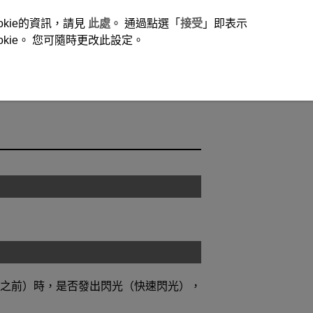
okie的資訊，請見
此處
。 通過點選「
接受
」即表示
ie。 您可隨時更改此設定。
之前）時，是否發出閃光（快速閃光），