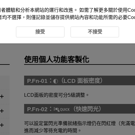
改善您的使用者體驗和分析本網站的運行和改進。 如需了解更多關於使用Co
者均不選擇，則僅記錄並儲存提供網站內容和功能所需的必要Cook
用個人功能客製化
接受
不接受
使用個人功能客製化
P.Fn-01：
（LCD 面板密度）
LCD面板的密度可分5級調整。
P.Fn-02：
（快速閃光）
可以設定當閃光準備就緒指示燈仍在閃紅燈（充滿電
進而減少等待充電的時間。