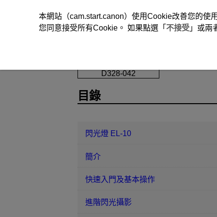
本網站（cam.start.canon）使用Cookie
您同意接受所有Cookie。 如果點選「
不接受
」或兩
閃光燈 EL-10
閃光燈客製化
使
D328-042
目錄
閃光燈 EL-10
簡介
快速入門及基本操作
進階閃光攝影