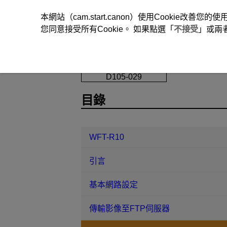
本網站（cam.start.canon）使用Cookie
您同意接受所有Cookie。 如果點選「
不接受
」或兩
WFT-R10
使用EOS Utility遠端操作
D105-029
目錄
WFT-R10
引言
基本網路設定
傳輸影像至FTP伺服器