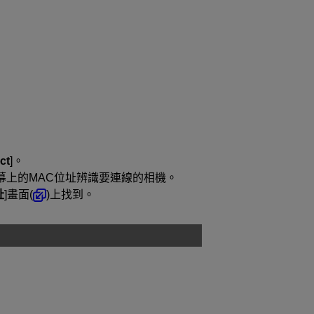
ct
]。
幕上的MAC位址辨識要連線的相機。
址
]畫面(
)上找到。