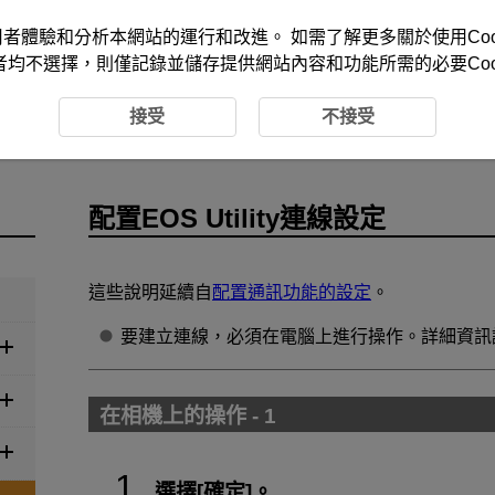
改善您的使用者體驗和分析本網站的運行和改進。 如需了解更多關於使用Co
者均不選擇，則僅記錄並儲存提供網站內容和功能所需的必要Cook
配置EOS Utility連線設定
接受
不接受
配置EOS Utility連線設定
這些說明延續自
配置通訊功能的設定
。
要建立連線，必須在電腦上進行操作。詳細資訊
在相機上的操作 - 1
選擇[
確定
]。