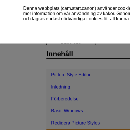
Denna webbplats (cam.start.canon) använder cookies
mer information om vår användning av kakor. Genom 
och lagras endast nödvändiga cookies för att kunna 
Picture Style Editor
Spara och använd
D238-019
Innehåll
Picture Style Editor
Inledning
Förberedelse
Basic Windows
Redigera Picture Styles