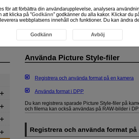
 för att förbättra din användarupplevelse, analysera användn
att klicka på ”
Godkänn
” godkänner du alla kakor. Klickar du på
leverera webbplatsens innehåll och funktioner. Du kan ändra denn
a Picture Style-filer
Använda Picture Style-filer
Godkänn
Avböj
Använda Picture Style-filer
Registrera och använda format på en kamera
Använda format i DPP
Du kan registrera sparade Picture Style-filer på kam
och filerna kan också användas på RAW-bilder i DP
Registrera och använda format på