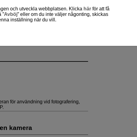
ingen och utveckla webbplatsen. Klicka
här
för att få
 ”
Avböj
” eller om du inte väljer någonting, skickas
a inställning när du vill.
eran för användning vid fotografering,
P.
 en kamera