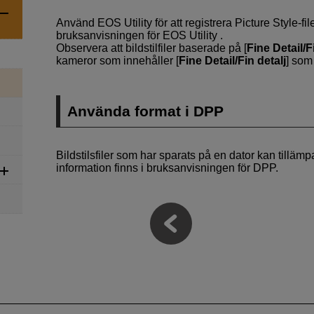
Använd
EOS Utility
för att registrera Picture Style-f
bruksanvisningen för
EOS Utility
.
Observera att bildstilfiler baserade på [
Fine Detail/F
kameror som innehåller [
Fine Detail/Fin detalj
] som 
Använda format i DPP
Bildstilsfiler som har sparats på en dator kan till
information finns i bruksanvisningen för DPP.