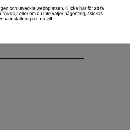
ingen och utveckla webbplatsen. Klicka
här
för att få
 ”
Avböj
” eller om du inte väljer någonting, skickas
a inställning när du vill.