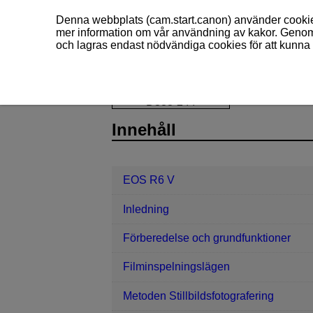
Denna webbplats (cam.start.canon) använder cookies
mer information om vår användning av kakor. Genom 
och lagras endast nödvändiga cookies för att kunna 
EOS R6 V
Övrig information
Fel
D388-244
Innehåll
EOS R6 V
Inledning
Förberedelse och grundfunktioner
Filminspelningslägen
Metoden Stillbildsfotografering