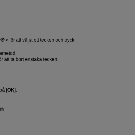
för att välja ett tecken och tryck
tametod.
r att ta bort enstaka tecken.
på [
OK
].
en