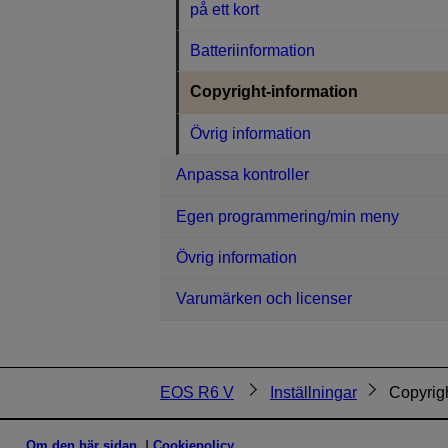
på ett kort
Batteriinformation
Copyright-information
Övrig information
Anpassa kontroller
Egen programmering/min meny
Övrig information
Varumärken och licenser
EOS R6 V
Inställningar
Copyrigh
Om den här sidan
Cookiepolicy