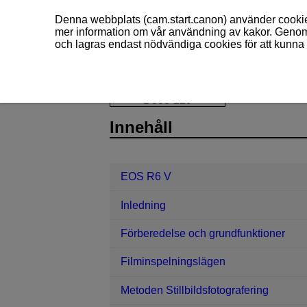
Denna webbplats (cam.start.canon) använder cookies
mer information om vår användning av kakor. Genom 
och lagras endast nödvändiga cookies för att kunna 
EOS R6 V
Inställningar
Copyrigh
D388-229
Innehåll
EOS R6 V
Inledning
Förberedelse och grundfunktioner
Filminspelningslägen
Metoden Stillbildsfotografering