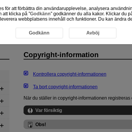
 för att förbättra din användarupplevelse, analysera användn
att klicka på ”
Godkänn
” godkänner du alla kakor. Klickar du på
leverera webbplatsens innehåll och funktioner. Du kan ändra denn
t-information
Godkänn
Avböj
Copyright-information
Kontrollera copyright-informationen
Ta bort copyright-informationen
När du ställer in copyright-informationen registreras 
Var försiktig
Obs!