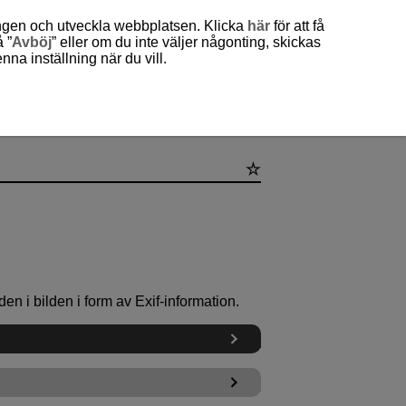
ingen och utveckla webbplatsen. Klicka
här
för att få
 ”
Avböj
” eller om du inte väljer någonting, skickas
a inställning när du vill.
den i bilden i form av Exif-information.