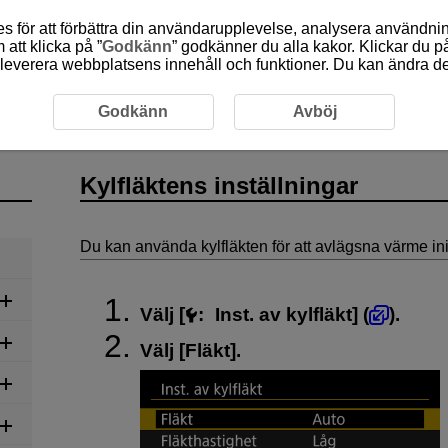
 för att förbättra din användarupplevelse, analysera användn
att klicka på ”
Godkänn
” godkänner du alla kakor. Klickar du på
leverera webbplatsens innehåll och funktioner. Du kan ändra denn
ens inställningar
Godkänn
Avböj
Kylfläktens inställningar
Du kan använda kylfläkten för att avlägsna värme in
Välj [
:
Inst. av kylfläkt
] (
).
Välj [
Fläkt
].