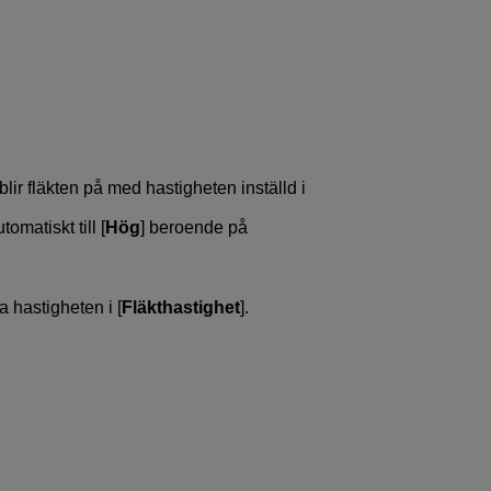
lir fläkten på med hastigheten inställd i
omatiskt till [
Hög
] beroende på
a hastigheten i [
Fläkthastighet
].