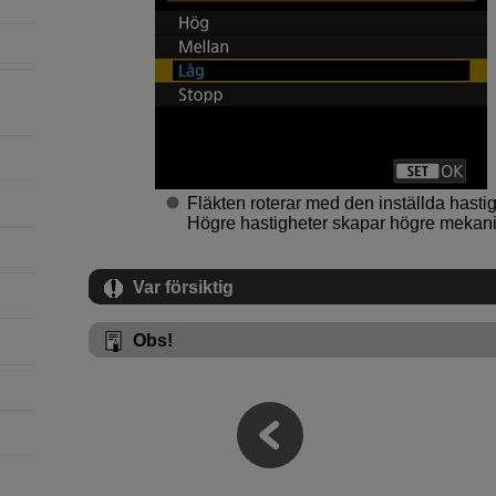
Fläkten roterar med den inställda hasti
Högre hastigheter skapar högre mekanis
Var försiktig
Obs!