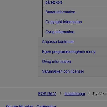
på ett kort
Batteriinformation
Copyright-information
Övrig information
Anpassa kontroller
Egen programmering/min meny
Övrig information
Varumärken och licenser
EOS R6 V
Inställningar
Kylfläkt
Om den här sidan
Cookiepolicy