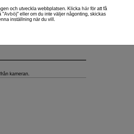
ingen och utveckla webbplatsen. Klicka
här
för att få
 ”
Avböj
” eller om du inte väljer någonting, skickas
a inställning när du vill.
ifrån kameran.