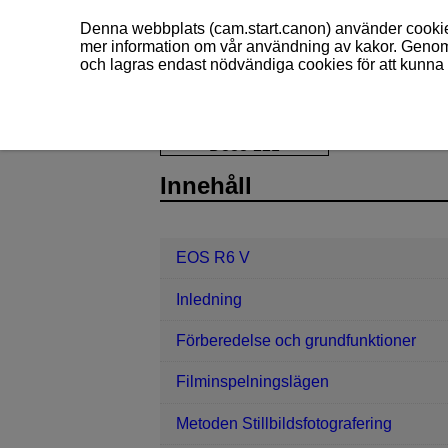
Denna webbplats (cam.start.canon) använder cookies
mer information om vår användning av kakor. Genom 
och lagras endast nödvändiga cookies för att kunna 
EOS R6 V
Inställningar
Kylfläkt
D388-221
Innehåll
EOS R6 V
Inledning
Förberedelse och grundfunktioner
Filminspelningslägen
Metoden Stillbildsfotografering