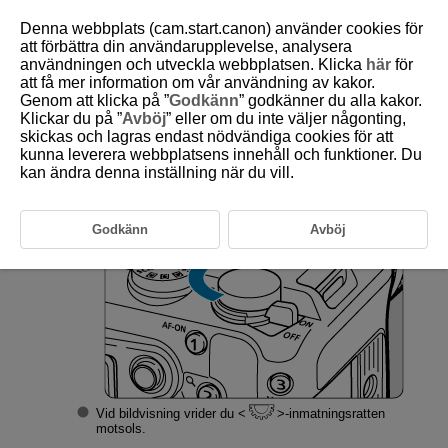
Denna webbplats (cam.start.canon) använder cookies för
att förbättra din användarupplevelse, analysera
användningen och utveckla webbplatsen. Klicka
här
för
att få mer information om vår användning av kakor.
D388-146
Genom att klicka på ”
Godkänn
” godkänner du alla kakor.
Klickar du på ”
Avböj
” eller om du inte väljer någonting,
Indexvisningskärm (visar flera
skickas och lagras endast nödvändiga cookies för att
bilder)
kunna leverera webbplatsens innehåll och funktioner. Du
kan ändra denna inställning när du vill.
Växla till Indexvisning.
Godkänn
Avböj
Vid bildvisning vrider du
-inmatningsratten
motsols.