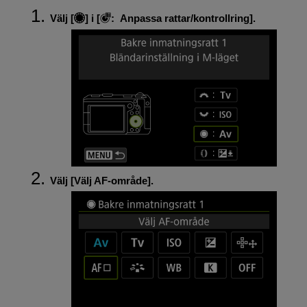
Välj [
] i [
:
Anpassa rattar/kontrollring
].
Välj [
Välj AF-område
].