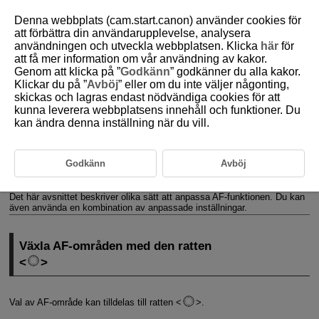
Denna webbplats (cam.start.canon) använder cookies för
att förbättra din användarupplevelse, analysera
användningen och utveckla webbplatsen. Klicka
här
för
att få mer information om vår användning av kakor.
D388-141
Genom att klicka på ”
Godkänn
” godkänner du alla kakor.
Klickar du på ”
Avböj
” eller om du inte väljer någonting,
Anpassa funktioner
skickas och lagras endast nödvändiga cookies för att
kunna leverera webbplatsens innehåll och funktioner. Du
kan ändra denna inställning när du vill.
Växla AF-områden med den ratten
Att välja ett motiv bland flera personer med
Godkänn
Avböj
Justera storleken på ramen för AF-zon
Det här avsnittet beskriver olika sätt att anpassa AF-funktionen. Du kan
även använda en kombination av anpassade inställningar.
Växla AF-områden med den ratten
Val av AF-område kan tilldelas till ratten
.