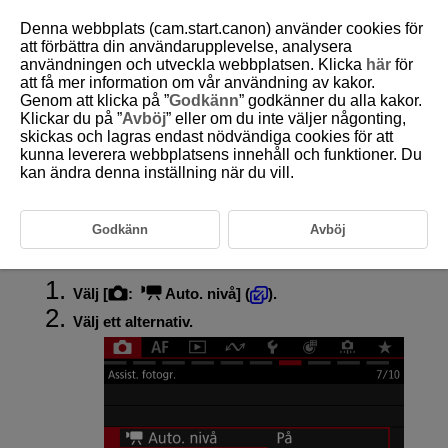
Denna webbplats (cam.start.canon) använder cookies för
att förbättra din användarupplevelse, analysera
användningen och utveckla webbplatsen. Klicka
här
för
att få mer information om vår användning av kakor.
D388-102
Genom att klicka på ”
Godkänn
” godkänner du alla kakor.
Klickar du på ”
Avböj
” eller om du inte väljer någonting,
Automatisk filmnivå
skickas och lagras endast nödvändiga cookies för att
kunna leverera webbplatsens innehåll och funktioner. Du
kan ändra denna inställning när du vill.
Automatisk nivåjustering hjälper till att hålla filmer horisontella under
inspelning.
Var försiktig
Godkänn
Avböj
Välj [
:
Auto. nivå
] (
).
Välj ett alternativ.