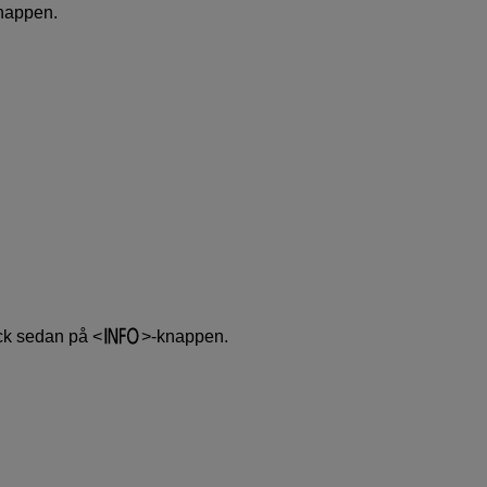
nappen.
ryck sedan på
-knappen.