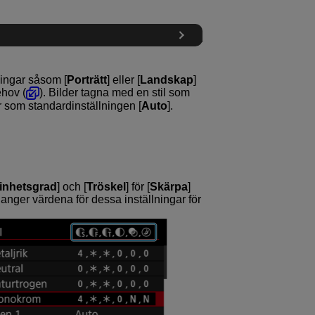
ningar såsom [
Porträtt
] eller [
Landskap
]
ehov (
). Bilder tagna med en stil som
som standardinställningen [
Auto
].
inhetsgrad
] och [
Tröskel
] för [
Skärpa
]
anger värdena för dessa inställningar för