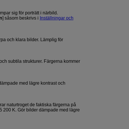
ar sig för porträtt i närbild.
n
] såsom beskrivs i
Inställningar och
rpa och klara bilder. Lämplig för
 och subtila strukturer. Färgerna kommer
r dämpade med lägre kontrast och
ar naturtroget de faktiska färgerna på
å 5 200 K. Gör bilder dämpade med lägre