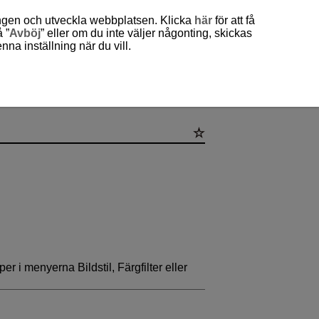
ingen och utveckla webbplatsen. Klicka
här
för att få
 ”
Avböj
” eller om du inte väljer någonting, skickas
a inställning när du vill.
er i menyerna Bildstil, Färgfilter eller