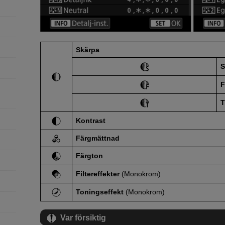
Skärpa
S
F
T
Kontrast
Färgmättnad
Färgton
Filtereffekter
(Monokrom)
Toningseffekt
(Monokrom)
Var försiktig