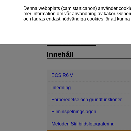
Denna webbplats (cam.start.canon) använder cookies
mer information om vår användning av kakor. Genom 
och lagras endast nödvändiga cookies för att kunna 
EOS R6 V
Fotografering och filmin
D388-079
Innehåll
EOS R6 V
Inledning
Förberedelse och grundfunktioner
Filminspelningslägen
Metoden Stillbildsfotografering