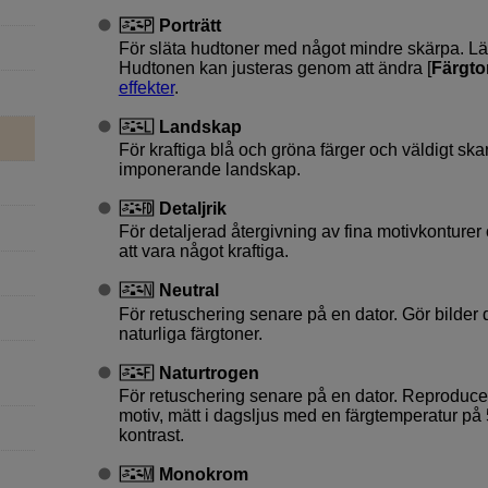
Porträtt
För släta hudtoner med något mindre skärpa. Lämp
Hudtonen kan justeras genom att ändra [
Färgto
effekter
.
Landskap
För kraftiga blå och gröna färger och väldigt ska
imponerande landskap.
Detaljrik
För detaljerad återgivning av fina motivkonturer
att vara något kraftiga.
Neutral
För retuschering senare på en dator. Gör bilde
naturliga färgtoner.
Naturtrogen
För retuschering senare på en dator. Reproducer
motiv, mätt i dagsljus med en färgtemperatur p
kontrast.
Monokrom