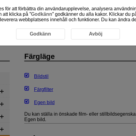
 för att förbättra din användarupplevelse, analysera användn
att klicka på ”
Godkänn
” godkänner du alla kakor. Klickar du på
leverera webbplatsens innehåll och funktioner. Du kan ändra denn
spelning
Färgläge
Godkänn
Avböj
Färgläge
Bildstil
Färgfilter
Egen bild
Du kan ställa in önskade film- eller stillbildsegenskap
Egen bild.