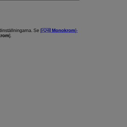
dinställningarna. Se
[
Monokrom
]-
krom
].