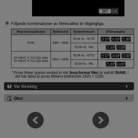
Följande kombinationer av filmkvalitet är tillgängliga.
Registreringsformat
Bildstorlek
Systemfrekvens
Bildhastighet
59,94 Hz: NTSC
RAW
6960 × 4640
50,00 Hz: PAL
59,94 Hz: NTSC
XF-HEVC S YCC422 10bit
6912 × 4608
XF-HEVC S YCC420 10bit
50,00 Hz: PAL
Proxy filmer spelas endast in när [
Insp.format film
] är satt till [
RAW
]. I
det här fallet är proxy filmens bildstorlek 1920 × 1280.
Var försiktig
Obs!