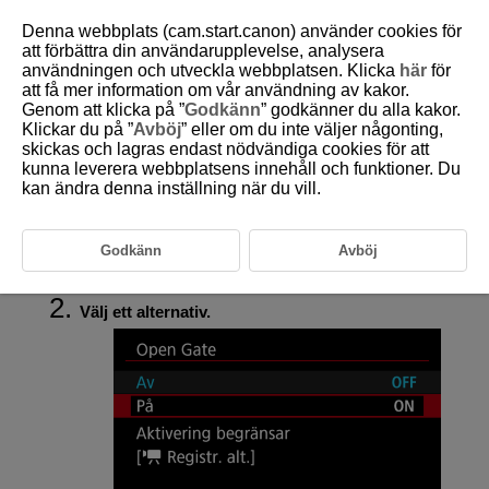
Denna webbplats (cam.start.canon) använder cookies för
att förbättra din användarupplevelse, analysera
användningen och utveckla webbplatsen. Klicka
här
för
att få mer information om vår användning av kakor.
D388-063
Genom att klicka på ”
Godkänn
” godkänner du alla kakor.
Klickar du på ”
Avböj
” eller om du inte väljer någonting,
Open Gate
skickas och lagras endast nödvändiga cookies för att
kunna leverera webbplatsens innehåll och funktioner. Du
kan ändra denna inställning när du vill.
Filmer kan spelas in med samma sidförhållande (3:2) som stillbilder med
[
Fullformat
] när [
På
] är markerat. Detta är användbart när filmerna, med
olika sidförhållanden, exporteras för redigering.
Godkänn
Avböj
Välj [
:
Open Gate
] (
).
Välj ett alternativ.