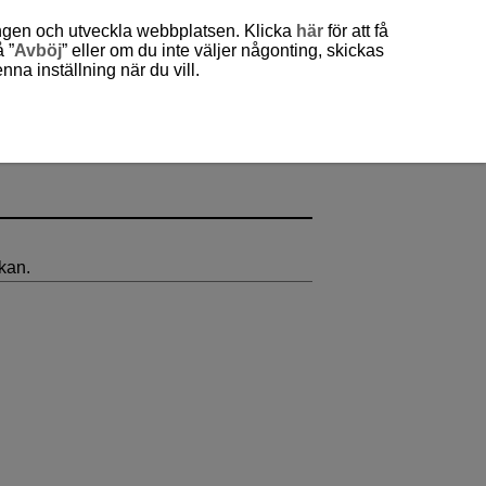
ingen och utveckla webbplatsen. Klicka
här
för att få
 ”
Avböj
” eller om du inte väljer någonting, skickas
a inställning när du vill.
rkan.