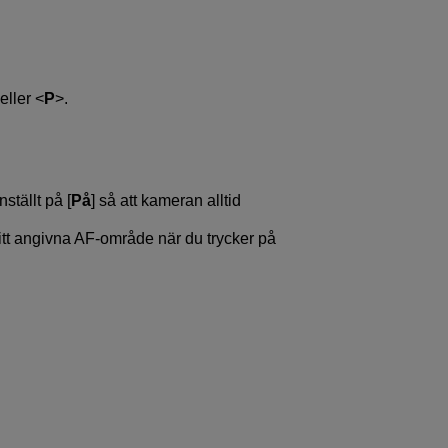
eller
P
.
inställt på [
På
] så att kameran alltid
tt angivna AF-område när du trycker på