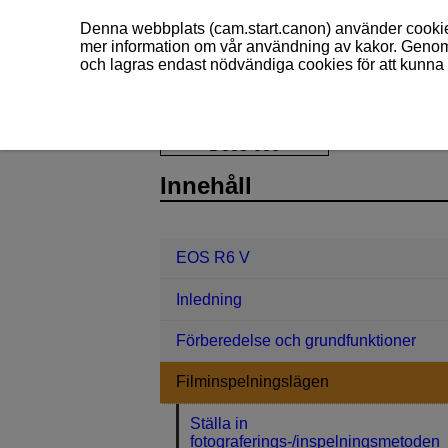
Denna webbplats (cam.start.canon) använder cookies
mer information om vår användning av kakor. Genom 
och lagras endast nödvändiga cookies för att kunna 
EOS R6 V
Filminspelningslägen
D388-036
Innehåll
EOS R6 V
Inledning
Förberedelse och grundfunktioner
Filminspelningslägen
Ställa in
fotograferings-/inspelningsmetoden