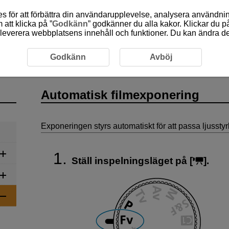
 för att förbättra din användarupplevelse, analysera användn
att klicka på ”
Godkänn
” godkänner du alla kakor. Klickar du på
leverera webbplatsens innehåll och funktioner. Du kan ändra denn
Automatisk filmexponering
Godkänn
Avböj
Automatisk filmexponering
Exponeringen styrs automatiskt för att passa ljussty
Ställ inspelningsläget på [
].