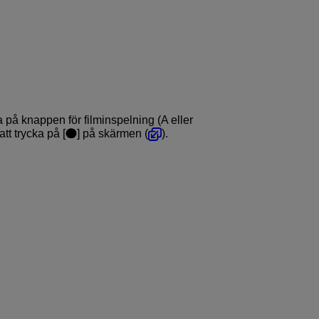
 på knappen för filminspelning (A eller
tt trycka på [
] på skärmen (
).