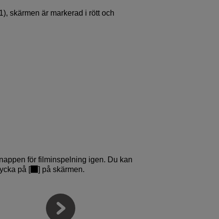
(1), skärmen är markerad i rött och
 knappen för filminspelning igen. Du kan
rycka på [
] på skärmen.