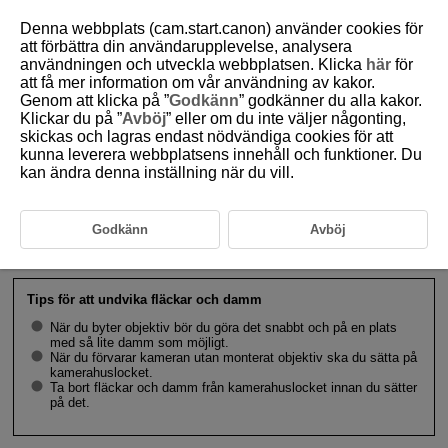
Denna webbplats (cam.start.canon) använder cookies för
att förbättra din användarupplevelse, analysera
användningen och utveckla webbplatsen. Klicka
här
för
att få mer information om vår användning av kakor.
D388-021
Genom att klicka på ”
Godkänn
” godkänner du alla kakor.
Klickar du på ”
Avböj
” eller om du inte väljer någonting,
Fästa och ta bort RF/
RF-S
-objektiv
skickas och lagras endast nödvändiga cookies för att
kunna leverera webbplatsens innehåll och funktioner. Du
kan ändra denna inställning när du vill.
Fästa ett objektiv
Ta bort ett objektiv
Godkänn
Avböj
Var försiktig
Tips för att undvika fläckar och damm
När du byter objektiv bör du göra det snabbt och på en plats
med så lite damm som möjligt.
När du förvarar kameran utan monterat objektiv ska du sätta på
kamerahuslocket.
Ta bort fläckar och damm från kamerahuslocket innan du sätter
på det.