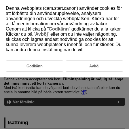
Denna webbplats (cam.start.canon) använder cookies för
att förbättra din användarupplevelse, analysera
användningen och utveckla webbplatsen. Klicka
här
för
att få mer information om vår användning av kakor.
D388-018
Genom att klicka på ”
Godkänn
” godkänner du alla kakor.
Klickar du på ”
Avböj
” eller om du inte väljer någonting,
Sätta i/ta ur kort
skickas och lagras endast nödvändiga cookies för att
kunna leverera webbplatsens innehåll och funktioner. Du
kan ändra denna inställning när du vill.
Isättning
Formatera kort
Godkänn
Avböj
Borttagning
Denna kamera accepterar två kort.
Filminspelning är möjlig så länge
det finns minst ett kort i kameran.
Med två kort isatta kan du välja ett kort du vill spela in på eller kan du
spela in samma bild på båda korten samtidigt (
).
Var försiktig
Isättning