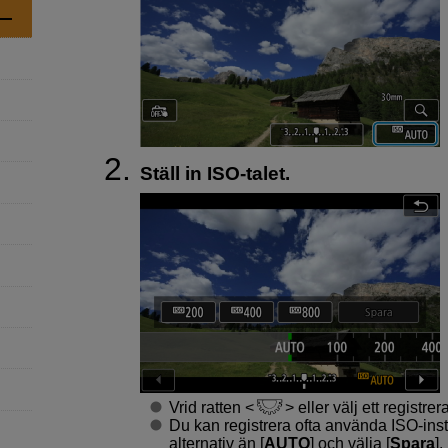
Ställ in ISO-talet.
Vrid ratten
eller välj ett registrer
Du kan registrera ofta använda ISO-inst
alternativ än [
AUTO
] och välja [
Spara
].