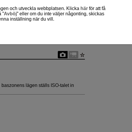
ingen och utveckla webbplatsen. Klicka
här
för att få
 ”
Avböj
” eller om du inte väljer någonting, skickas
a inställning när du vill.
 I baszonens lägen ställs ISO-talet in