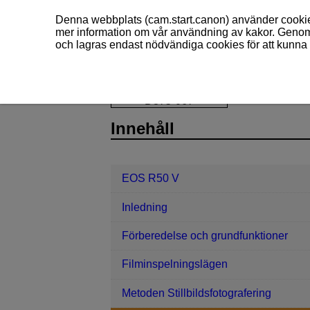
Denna webbplats (cam.start.canon) använder cookies
mer information om vår användning av kakor. Genom 
och lagras endast nödvändiga cookies för att kunna 
EOS R50 V
Fotografering och filmi
D375-067
Innehåll
EOS R50 V
Inledning
Förberedelse och grundfunktioner
Filminspelningslägen
Metoden Stillbildsfotografering