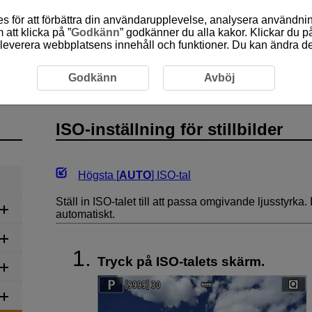
 för att förbättra din användarupplevelse, analysera användn
att klicka på ”
Godkänn
” godkänner du alla kakor. Klickar du på
leverera webbplatsens innehåll och funktioner. Du kan ändra denn
nspelning
ISO-inställning för stillbilder
Godkänn
Avböj
ISO-inställning för stillbilder
Högsta [
AUTO
] ISO-tal
Ställ in ISO-talet till att passa omgivande ljusstyrka.
automatiskt.
Tryck på ISO-talets skärm.