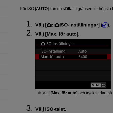
För ISO [
AUTO
] kan du ställa in gränsen för högsta 
Välj [
:
ISO-inställningar
] (
).
Välj [
Max. för auto
].
Välj [
Max. för auto
] och tryck sedan på
Välj ISO-talet.