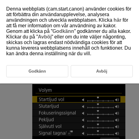
Denna webbplats (cam.start.canon) använder cookies för
att förbättra din användarupplevelse, analysera
användningen och utveckla webbplatsen. Klicka
här
för
att få mer information om vår användning av kakor.
D292-176
Genom att klicka på ”
Godkänn
” godkänner du alla kakor.
Klickar du på ”
Avböj
” eller om du inte väljer någonting,
Volym
skickas och lagras endast nödvändiga cookies för att
kunna leverera webbplatsens innehåll och funktioner. Du
kan ändra denna inställning när du vill.
Volymen på videokameraljud är justerbar.
Välj [
:
Volym
] (
).
Godkänn
Avböj
Välj ett alternativ.