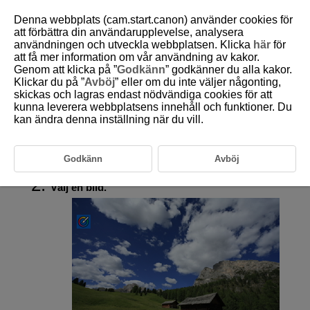
Denna webbplats (cam.start.canon) använder cookies för
att förbättra din användarupplevelse, analysera
användningen och utveckla webbplatsen. Klicka
här
för
att få mer information om vår användning av kakor.
D292-124
Genom att klicka på ”
Godkänn
” godkänner du alla kakor.
Klickar du på ”
Avböj
” eller om du inte väljer någonting,
Creative Assist
skickas och lagras endast nödvändiga cookies för att
kunna leverera webbplatsens innehåll och funktioner. Du
kan ändra denna inställning när du vill.
Du kan bearbeta RAW-bilder genom att tillämpa effekter och spara
bilderna som JPEG-bilder.
Godkänn
Avböj
Välj [
:
Creative Assist
] (
).
Välj en bild.