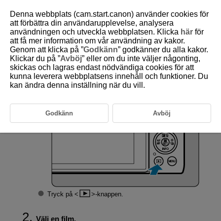
Denna webbplats (cam.start.canon) använder cookies för
att förbättra din användarupplevelse, analysera
användningen och utveckla webbplatsen. Klicka
här
för
att få mer information om vår användning av kakor.
D292-113
Genom att klicka på ”
Godkänn
” godkänner du alla kakor.
Klickar du på ”
Avböj
” eller om du inte väljer någonting,
Filmvisning
skickas och lagras endast nödvändiga cookies för att
kunna leverera webbplatsens innehåll och funktioner. Du
kan ändra denna inställning när du vill.
Byt till bild-/filmvisning.
Godkänn
Avböj
Tryck på
-knappen.
Välj en film.