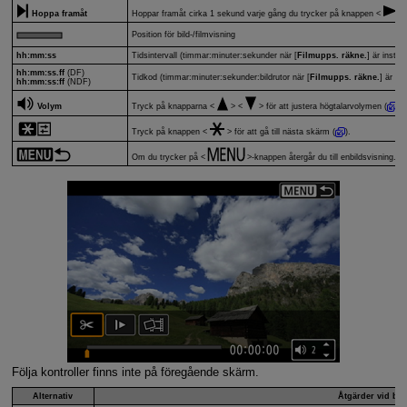
Hoppa framåt
Hoppar framåt cirka 1 sekund varje gång du trycker på knappen
Position för bild-/filmvisning
hh:mm:ss
Tidsintervall (timmar:minuter:sekunder när [
Filmupps. räkne.
] är inställt 
hh:mm:ss.ff
(DF)
Tidkod (timmar:minuter:sekunder:bildrutor när [
Filmupps. räkne.
] är inst
hh:mm:ss:ff
(NDF)
Volym
Tryck på knapparna
för att justera högtalarvolymen (
).
Tryck på knappen
för att gå till nästa skärm (
).
Om du trycker på
-knappen återgår du till enbildsvisning.
Följa kontroller finns inte på föregående skärm.
Alternativ
Åtgärder vid bil