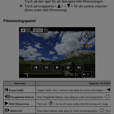
Tryck på den igen för att återuppta bild-/filmvisningen.
Tryck på knapparna
för att justera volymen
(även under bild-/filmvisning).
Filmvisningspanel
Alternativ
Åtgärder vid bild-/fi
Hoppa bakåt
Hoppar bakåt cirka 1 sekund varje gång du trycker på knappen
.
Föregående bildruta
Visar föregående bildruta varje gång du vrider inmatningsratten
åt
Bild-/filmvisning
Tryck på
om du vill växla mellan bild-/filmvisning och stopp.
Nästa bild
Visar nästa bildruta varje gång du vrider inmatningsratten
åt höge