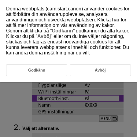
Denna webbplats (cam.start.canon) använder cookies för
att förbättra din användarupplevelse, analysera
användningen och utveckla webbplatsen. Klicka
här
för
att få mer information om vår användning av kakor.
D101-156
Genom att klicka på ”
Godkänn
” godkänner du alla kakor.
Klickar du på ”
Avböj
” eller om du inte väljer någonting,
Bluetooth-inställningar
skickas och lagras endast nödvändiga cookies för att
kunna leverera webbplatsens innehåll och funktioner. Du
kan ändra denna inställning när du vill.
Välj [
:
Bluetooth-inst.
].
Godkänn
Avböj
Välj ett alternativ.