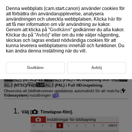
Denna webbplats (cam.start.canon) använder cookies för
att förbättra din användarupplevelse, analysera
användningen och utveckla webbplatsen. Klicka
här
för
att få mer information om vår användning av kakor.
D101-101
Genom att klicka på ”
Godkänn
” godkänner du alla kakor.
Klickar du på ”
Avböj
” eller om du inte väljer någonting,
Timelapse-filmer
skickas och lagras endast nödvändiga cookies för att
kunna leverera webbplatsens innehåll och funktioner. Du
kan ändra denna inställning när du vill.
Stillbilder som tagits i ett angivet intervall kan automatiskt sammanfogas
till en 4K- eller Full HD-timelapse-film. En timelapse-film visar hur ett
motiv ändras under en mycket kortare tidsperiod än i verkligheten. Det är
effektivt för statiska observationer av landskap som förändras, blommor
Godkänn
Avböj
som växer, månens rörelser etc.
Timelapse-filmer spelas in i MP4-format med följande kvalitet:
(NTSC)/
(PAL) i 4K-inspelning och
(NTSC)/
(PAL) i Full HD-inspelning.
Observera att bildfrekvensen uppdateras automatiskt för att matcha [
:
Videosystem
]-inställningen (
).
Välj [
:
Timelapse-film
].