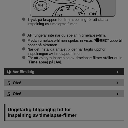
Tryck på knappen för filminspelning för att starta
inspelning av timelapse-filmer.
AF fungerar inte när du spelar in timelapse-film.
Medan timelapse-filmen spelas in visas “
REC
“ uppe till
höger på skärmen.
När det inställda antalet bilder har tagits upphör
inspelningen av timelapse-filmen.
För att avbryta inspelning av timelapse-filmer ställer du in
[
Timelapse
] på [
Av
].
Var försiktig
Obs!
Obs!
Ungefärlig tillgänglig tid för
inspelning av timelapse-filmer