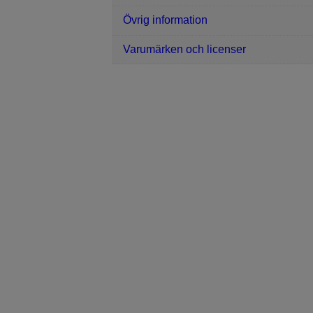
Övrig information
Varumärken och licenser