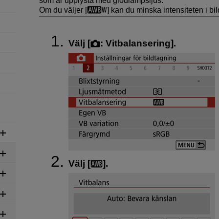
som är upplysta med glödlampsljus.
Om du väljer [
] kan du minska intensiteten i bi
Välj [
:
Vitbalansering
].
Välj [
].