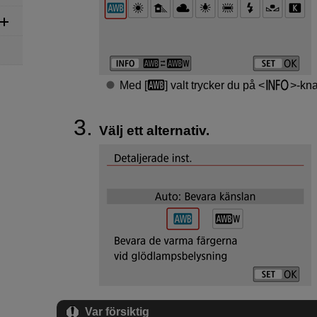
Med [
] valt trycker du på
-kn
Välj ett alternativ.
Var försiktig