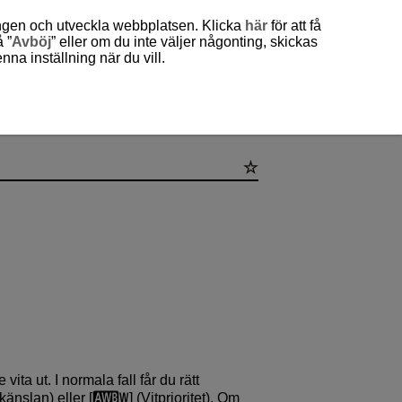
ingen och utveckla webbplatsen. Klicka
här
för att få
 ”
Avböj
” eller om du inte väljer någonting, skickas
a inställning när du vill.
ingar
 vita ut. I normala fall får du rätt
känslan) eller [
] (Vitprioritet). Om