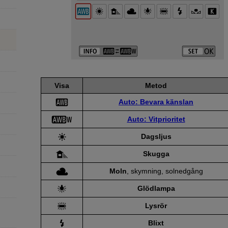
Visa
Metod
Auto: Bevara känslan
Auto: Vitprioritet
Dagsljus
Skugga
Moln
, skymning, solnedgång
Glödlampa
Lysrör
Blixt