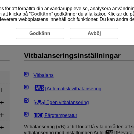
 för att förbättra din användarupplevelse, analysera användn
att klicka på ”
Godkänn
” godkänner du alla kakor. Klickar du på
leverera webbplatsens innehåll och funktioner. Du kan ändra denn
inspelning
Stillbildsfotografering
Vitbalanseringsinställn
Godkänn
Avböj
Vitbalanseringsinställningar
Vitbalans
[
] Automatisk vitbalansering
[
] Egen vitbalansering
[
] Färgtemperatur
Vitbalansering (VB) är till för att få vita områden att se
vitbalansering med inställningen Auto [
] (Bevara 