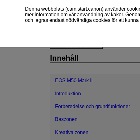
Denna webbplats (cam.start.canon) använder cookies
mer information om vår användning av kakor. Genom 
och lagras endast nödvändiga cookies för att kunna 
EOS M50 Mark II
Fotografering och 
D101-070
Innehåll
EOS M50 Mark II
Introduktion
Förberedelse och grundfunktioner
Baszonen
Kreativa zonen