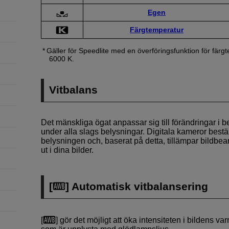
Egen
Färgtemperatur
Gäller för Speedlite med en överföringsfunktion för färgt
6000 K.
Vitbalans
Det mänskliga ögat anpassar sig till förändringar i be
under alla slags belysningar. Digitala kameror bestä
belysningen och, baserat på detta, tillämpar bildbear
ut i dina bilder.
[
] Automatisk vitbalansering
[
] gör det möjligt att öka intensiteten i bildens v