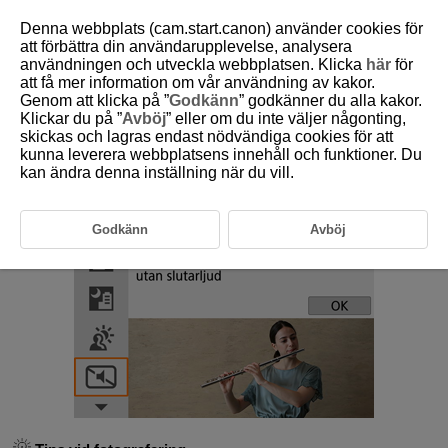
Denna webbplats (cam.start.canon) använder cookies för
att förbättra din användarupplevelse, analysera
användningen och utveckla webbplatsen. Klicka
här
för
att få mer information om vår användning av kakor.
D101-039
Genom att klicka på ”
Godkänn
” godkänner du alla kakor.
Klickar du på ”
Avböj
” eller om du inte väljer någonting,
Tyst läge
skickas och lagras endast nödvändiga cookies för att
kunna leverera webbplatsens innehåll och funktioner. Du
kan ändra denna inställning när du vill.
Där det måste vara tyst kan du fotografera utan pipljud eller ljud från
slutarutlösning. När du fotograferar visas en vit ram runt skärmen.
Godkänn
Avböj