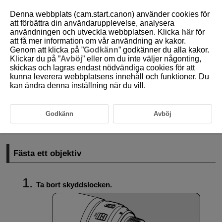
Denna webbplats (cam.start.canon) använder cookies för
att förbättra din användarupplevelse, analysera
användningen och utveckla webbplatsen. Klicka
här
för
att få mer information om vår användning av kakor.
D101-018
Genom att klicka på ”
Godkänn
” godkänner du alla kakor.
Klickar du på ”
Avböj
” eller om du inte väljer någonting,
Fästa/ta bort EF/
EF-S
-objektiv
skickas och lagras endast nödvändiga cookies för att
kunna leverera webbplatsens innehåll och funktioner. Du
kan ändra denna inställning när du vill.
Fästa ett objektiv
Ta bort ett objektiv
Godkänn
Avböj
Med hjälp av
EF-EOS M
-monteringsadaptern (tillval) kan du använda
EF- och
EF-S
-objektiv.
Fästa ett objektiv
Ta bort skyddslocken.