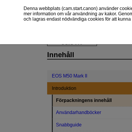
Denna webbplats (cam.start.canon) använder cookies
mer information om vår användning av kakor. Genom 
och lagras endast nödvändiga cookies för att kunna 
EOS M50 Mark II
Introduktion
Fö
D101-003
Innehåll
EOS M50 Mark II
Introduktion
Förpackningens innehåll
Användarhandböcker
Snabbguide