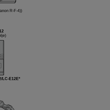
anon R-F-4))
12
lje)
2
/
LC-E12E*