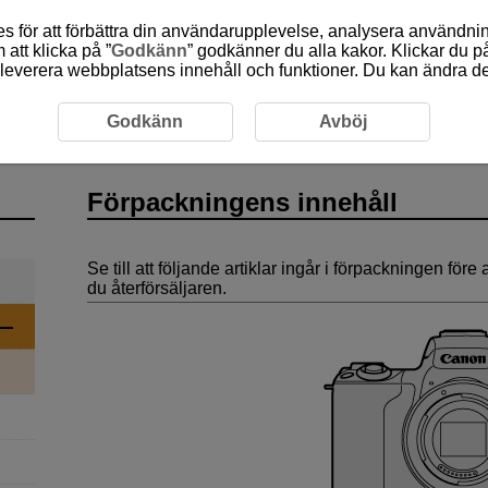
 för att förbättra din användarupplevelse, analysera användn
att klicka på ”
Godkänn
” godkänner du alla kakor. Klickar du på
leverera webbplatsens innehåll och funktioner. Du kan ändra denn
rpackningens innehåll
Godkänn
Avböj
Förpackningens innehåll
Se till att följande artiklar ingår i förpackningen f
du återförsäljaren.