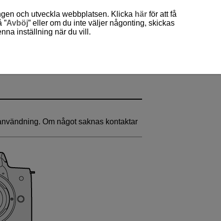
ingen och utveckla webbplatsen. Klicka
här
för att få
 ”
Avböj
” eller om du inte väljer någonting, skickas
a inställning när du vill.
öre användning. Om något saknas kontaktar