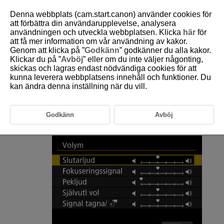
Denna webbplats (cam.start.canon) använder cookies för
att förbättra din användarupplevelse, analysera
användningen och utveckla webbplatsen. Klicka
här
för
att få mer information om vår användning av kakor.
D180-212
Genom att klicka på ”
Godkänn
” godkänner du alla kakor.
Klickar du på ”
Avböj
” eller om du inte väljer någonting,
Volym
skickas och lagras endast nödvändiga cookies för att
kunna leverera webbplatsens innehåll och funktioner. Du
kan ändra denna inställning när du vill.
Volymen på kameraljud är justerbar.
Välj [
:
Volym
] (
).
Godkänn
Avböj
Ställ in alternativet.