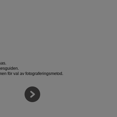
sas.
ägesguiden.
en för val av fotograferingsmetod.