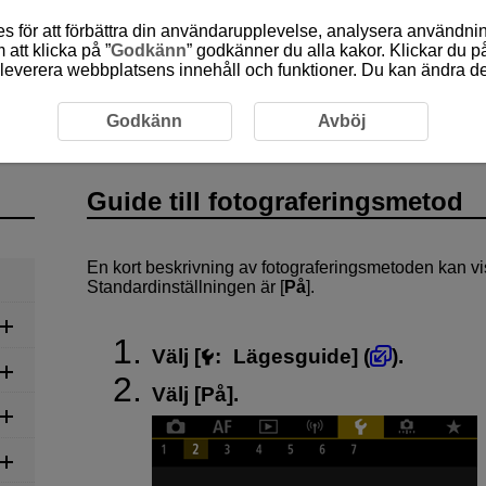
 för att förbättra din användarupplevelse, analysera användn
att klicka på ”
Godkänn
” godkänner du alla kakor. Klickar du på
leverera webbplatsens innehåll och funktioner. Du kan ändra denn
 fotograferingsmetod
Godkänn
Avböj
Guide till fotograferingsmetod
En kort beskrivning av fotograferingsmetoden kan vi
Standardinställningen är [
På
].
Välj [
:
Lägesguide
] (
).
Välj [
På
].