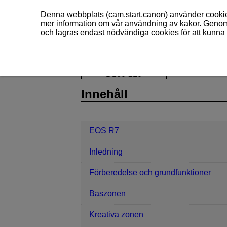
Denna webbplats (cam.start.canon) använder cookies
mer information om vår användning av kakor. Genom 
och lagras endast nödvändiga cookies för att kunna 
EOS R7
Inställningar
Guide till
D180-210
Innehåll
EOS R7
Inledning
Förberedelse och grundfunktioner
Baszonen
Kreativa zonen