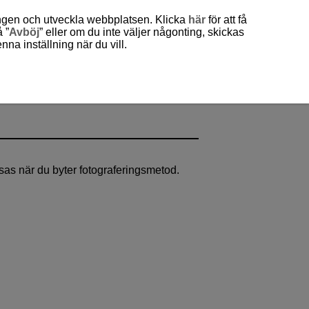
ingen och utveckla webbplatsen. Klicka
här
för att få
 ”
Avböj
” eller om du inte väljer någonting, skickas
a inställning när du vill.
sas när du byter fotograferingsmetod.