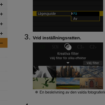
Vrid inställningsratten.
En beskrivning av den valda fotografer