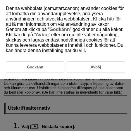
Denna webbplats (cam.start.canon) använder cookies för
att förbättra din användarupplevelse, analysera
användningen och utveckla webbplatsen. Klicka
här
för
att få mer information om vår användning av kakor.
D180-150
Genom att klicka på ”
Godkänn
” godkänner du alla kakor.
Klickar du på ”
Avböj
” eller om du inte väljer någonting,
Beställa kopior (DPOF)
skickas och lagras endast nödvändiga cookies för att
kunna leverera webbplatsens innehåll och funktioner. Du
kan ändra denna inställning när du vill.
Utskriftsalternativ
Välj bilder för utskrift
Godkänn
Avböj
Med DPOF (Digital Print Order Format) kan du skriva ut bilder som finns
på kortet. Du väljer själv vilka bilder, antal kopior och så vidare. Du kan
skriva ut flera bilder i grupp eller beställa kopior från en fotobutik.
Du kan göra utskriftsinställningar som utskriftstyp, inkopiering av datum
och filnummer osv. Utskriftsinställningarna tillämpas på alla bilder som
du beställer kopior av. (De kan inte ställas in individuellt för varje bild.)
Utskriftsalternativ
Välj [
:
Beställa kopior
].