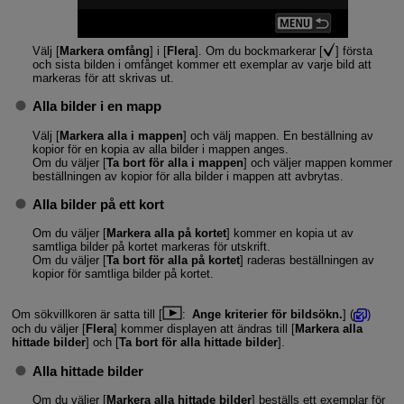
Välj [
Markera omfång
] i [
Flera
]. Om du bockmarkerar [
] första
och sista bilden i omfånget kommer ett exemplar av varje bild att
markeras för att skrivas ut.
Alla bilder i en mapp
Välj [
Markera alla i mappen
] och välj mappen. En beställning av
kopior för en kopia av alla bilder i mappen anges.
Om du väljer [
Ta bort för alla i mappen
] och väljer mappen kommer
beställningen av kopior för alla bilder i mappen att avbrytas.
Alla bilder på ett kort
Om du väljer [
Markera alla på kortet
] kommer en kopia ut av
samtliga bilder på kortet markeras för utskrift.
Om du väljer [
Ta bort för alla på kortet
] raderas beställningen av
kopior för samtliga bilder på kortet.
Om sökvillkoren är satta till [
:
Ange kriterier för bildsökn.
] (
)
och du väljer [
Flera
] kommer displayen att ändras till [
Markera alla
hittade bilder
] och [
Ta bort för alla hittade bilder
].
Alla hittade bilder
Om du väljer [
Markera alla hittade bilder
] beställs ett exemplar för