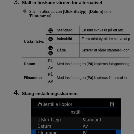
Ställ in önskade värden för alternativet.
Ställ in alternativen [
Utskriftstyp
], [
Datum
] och
[
Filnummer
].
Standard
En bild skrivs ut på ett ark.
Indexbild
Flera miniatyrbilder skrivs ut på e
Utskriftstyp
Båda
Skriver ut både standard- och bil
På
Datum
Med inställningen [
På
] kopieras fotograferings
Av
På
Filnummer
Med inställningen [
På
] kopieras filnumret in.
Av
Stäng inställningsskärmen.