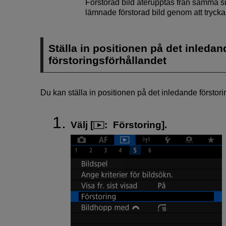
Förstorad bild återupptas från samma s
lämnade förstorad bild genom att tryck
Ställa in positionen på det inledan
förstoringsförhållandet
Du kan ställa in positionen på det inledande förstori
Välj [
:
Förstoring
].