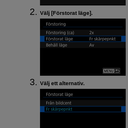
Välj [
Förstorat läge
].
Välj ett alternativ.