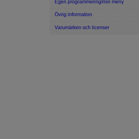
Egen programmering/min meny
Övrig information
Varumärken och licenser