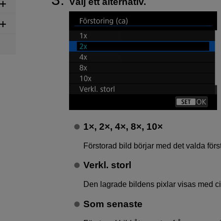
Välj ett alternativ.
1×, 2×, 4×, 8×, 10×
Förstorad bild börjar med det valda förs
Verkl. storl
Den lagrade bildens pixlar visas med c
Som senaste