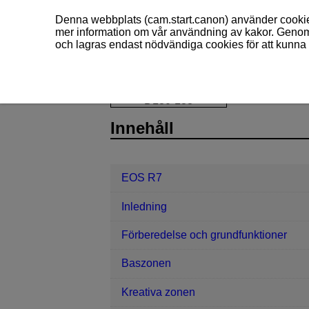
Denna webbplats (cam.start.canon) använder cookies
mer information om vår användning av kakor. Genom 
och lagras endast nödvändiga cookies för att kunna 
EOS R7
Bildvisning
Förstorad b
D180-138
Innehåll
EOS R7
Inledning
Förberedelse och grundfunktioner
Baszonen
Kreativa zonen