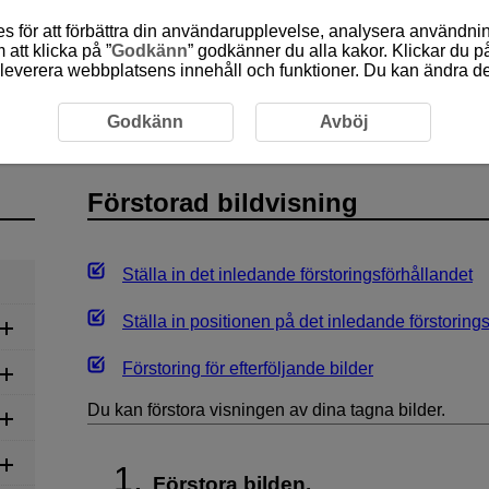
 för att förbättra din användarupplevelse, analysera användn
att klicka på ”
Godkänn
” godkänner du alla kakor. Klickar du på
leverera webbplatsens innehåll och funktioner. Du kan ändra denn
ildvisning
Godkänn
Avböj
Förstorad bildvisning
Ställa in det inledande förstoringsförhållandet
Ställa in positionen på det inledande förstoring
Förstoring för efterföljande bilder
Du kan förstora visningen av dina tagna bilder.
Förstora bilden.