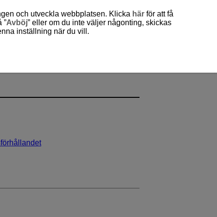
ingen och utveckla webbplatsen. Klicka
här
för att få
 ”
Avböj
” eller om du inte väljer någonting, skickas
a inställning när du vill.
sförhållandet