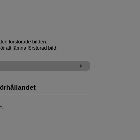
 den förstorade bilden.
ör att lämna förstorad bild.
förhållandet
t.