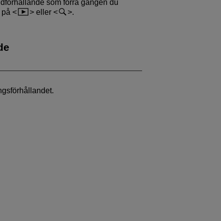
idförhållande som förra gången du
a på
eller
.
de
ngsförhållandet.