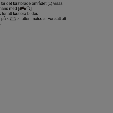
för det förstorade området (1) visas
mmans med [
].
ör att förstora bilder.
u på
-ratten motsols. Fortsätt att
.