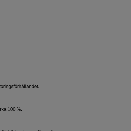
toringsförhållandet.
irka 100 %.