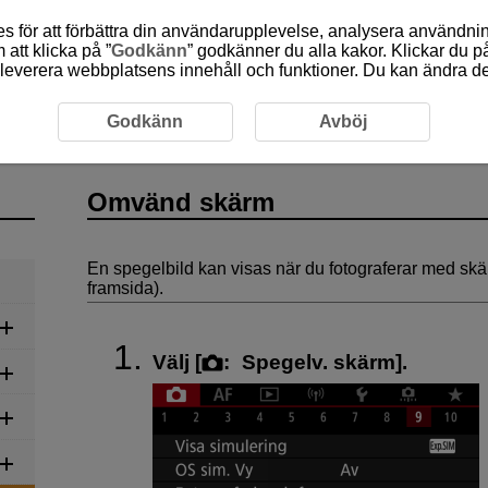
 för att förbättra din användarupplevelse, analysera användn
att klicka på ”
Godkänn
” godkänner du alla kakor. Klickar du på
leverera webbplatsens innehåll och funktioner. Du kan ändra denn
lning
Stillbildsfotografering
Omvänd skärm
Godkänn
Avböj
Omvänd skärm
En spegelbild kan visas när du fotograferar med sk
framsida).
Välj [
:
Spegelv. skärm
].