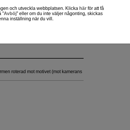
ingen och utveckla webbplatsen. Klicka
här
för att få
 ”
Avböj
” eller om du inte väljer någonting, skickas
a inställning när du vill.
ärmen roterad mot motivet (mot kamerans