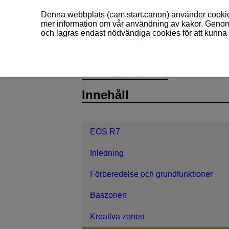
Denna webbplats (cam.start.canon) använder cookies
mer information om vår användning av kakor. Genom 
och lagras endast nödvändiga cookies för att kunna 
EOS R7
Fotografering och filminspe
D180-091
Innehåll
EOS R7
Inledning
Förberedelse och grundfunktioner
Baszonen
Kreativa zonen