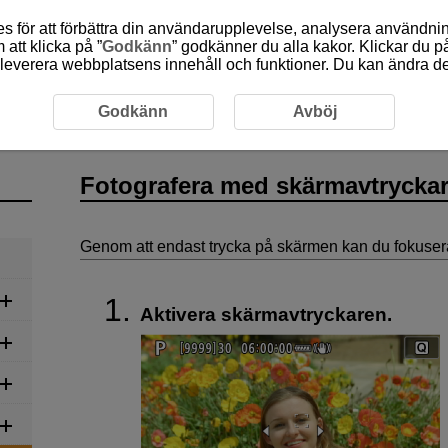
 för att förbättra din användarupplevelse, analysera användn
att klicka på ”
Godkänn
” godkänner du alla kakor. Klickar du på
leverera webbplatsens innehåll och funktioner. Du kan ändra denn
lning
Stillbildsfotografering
Fotografera med skärmavtr
Godkänn
Avböj
Fotografera med skärmavtrycka
Genom att endast trycka på skärmen kan du fokusera 
Aktivera skärmavtryckaren.