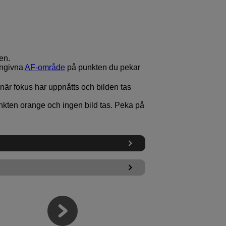
en.
angivna
AF-område
på punkten du pekar
n när fokus har uppnåtts och bilden tas
kten orange och ingen bild tas. Peka på