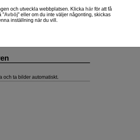
ingen och utveckla webbplatsen. Klicka
här
för att få
 ”
Avböj
” eller om du inte väljer någonting, skickas
a inställning när du vill.
yckaren
ren
och ta bilder automatiskt.