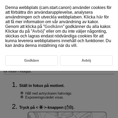
Denna webbplats (cam.start.canon) använder cookies för
att förbättra din användarupplevelse, analysera
användningen och utveckla webbplatsen. Klicka
här
för
att få mer information om vår användning av kakor.
D180-059
Genom att klicka på ”
Godkänn
” godkänner du alla kakor.
Klickar du på ”
Avböj
” eller om du inte väljer någonting,
Låst exponering (AE-lås)
skickas och lagras endast nödvändiga cookies för att
kunna leverera webbplatsens innehåll och funktioner. Du
kan ändra denna inställning när du vill.
Effekten av AE-lås
Du kan låsa exponeringen när du vill ställa in fokus och exponering
separat eller när du ska ta flera bilder på samma exponeringsinställning.
Godkänn
Avböj
Tryck på
-knappen för att låsa exponeringen och komponera
sedan om och ta bilden. Det kallas för AE-lås. Metoden passar bl.a. bra
för motiv i motljus.
Ställ in fokus på motivet.
Håll ned avtryckaren halvvägs.
Exponeringsvärdet visas.
Tryck på
-knappen (
).