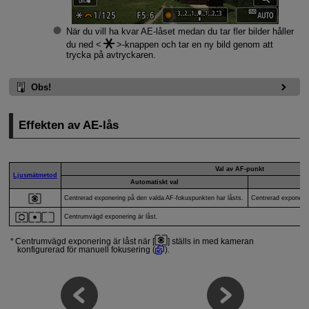
När du vill ha kvar AE-låset medan du tar fler bilder håller
du ned
-knappen och tar en ny bild genom att
trycka på avtryckaren.
Obs!
Effekten av AE-lås
Val av AF-punkt
Ljusmätmetod
Automatiskt val
Centrerad exponering på den valda AF-fokuspunkten har låsts.
Centrerad exponerin
Centrumvägd exponering är låst.
Centrumvägd exponering är låst när [
] ställs in med kameran
konfigurerad för manuell fokusering (
).