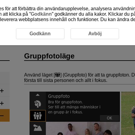
 för att förbättra din användarupplevelse, analysera användn
att klicka på ”
Godkänn
” godkänner du alla kakor. Klickar du på
leverera webbplatsens innehåll och funktioner. Du kan ändra denn
släge
Gruppfotoläge
Godkänn
Avböj
Gruppfotoläge
Använd läget [
] (
Gruppfoto
) för att ta gruppfoton
första till sista personen och allt i fokus.