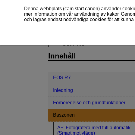
Denna webbplats (cam.start.canon) använder cookies
mer information om vår användning av kakor. Genom 
och lagras endast nödvändiga cookies för att kunna 
EOS R7
Baszonen
Specialscen
D180-031
Innehåll
EOS R7
Inledning
Förberedelse och grundfunktioner
Baszonen
A+: Fotografera med full automatik
(Smart motivläge)