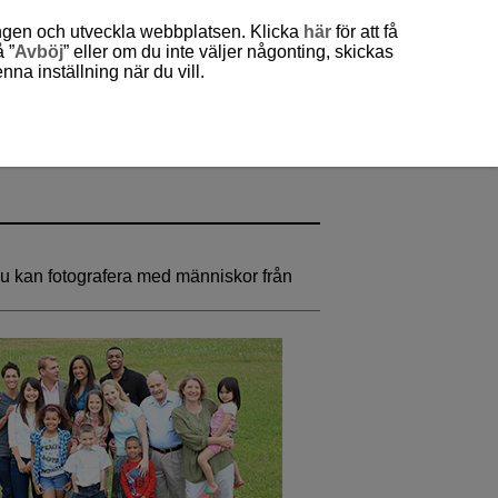
ingen och utveckla webbplatsen. Klicka
här
för att få
 ”
Avböj
” eller om du inte väljer någonting, skickas
a inställning när du vill.
. Du kan fotografera med människor från