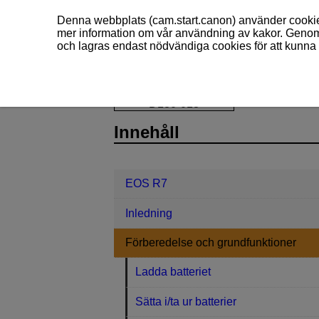
Denna webbplats (cam.start.canon) använder cookies
mer information om vår användning av kakor. Genom 
och lagras endast nödvändiga cookies för att kunna 
EOS R7
Förberedelse och grundfun
D180-013
Innehåll
EOS R7
Inledning
Förberedelse och grundfunktioner
Ladda batteriet
Sätta i/ta ur batterier