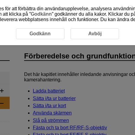
 för att förbättra din användarupplevelse, analysera användn
att klicka på ”
Godkänn
” godkänner du alla kakor. Klickar du på
leverera webbplatsens innehåll och funktioner. Du kan ändra denn
ktioner
Godkänn
Avböj
Förberedelse och grundfunktio
Det här kapitlet innehåller inledande anvisningar 
kamerahantering.
Ladda batteriet
Sätta i/ta ur batterier
Sätta i/ta ur kort
Använda skärmen
Slå på strömmen
Fästa och ta bort RF/
RF-S
-objektiv
Fästa och ta bort EF/
EF-S
-objektiv