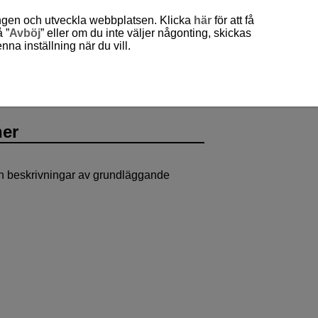
ingen och utveckla webbplatsen. Klicka
här
för att få
 ”
Avböj
” eller om du inte väljer någonting, skickas
a inställning när du vill.
ner
och beskrivningar av grundläggande