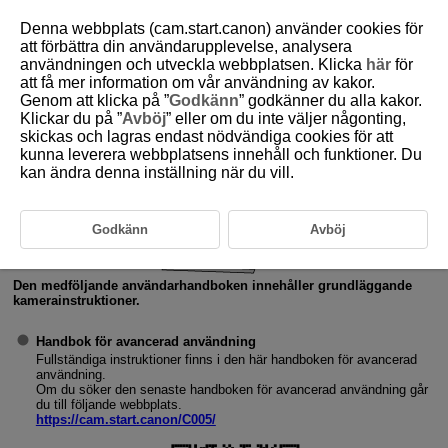
Denna webbplats (cam.start.canon) använder cookies för
att förbättra din användarupplevelse, analysera
användningen och utveckla webbplatsen. Klicka
här
för
att få mer information om vår användning av kakor.
D180-005
Genom att klicka på ”
Godkänn
” godkänner du alla kakor.
Klickar du på ”
Avböj
” eller om du inte väljer någonting,
Användarhandböcker
skickas och lagras endast nödvändiga cookies för att
kunna leverera webbplatsens innehåll och funktioner. Du
kan ändra denna inställning när du vill.
Godkänn
Avböj
Den medföljande användarhandboken innehåller grundläggande
kamerainstruktioner.
Handbok för avancerad användning
Fullständiga instruktioner finns i den här handboken för avancerad
användning.
Om du söker den senaste handboken för avancerad användning går
du till följande webbplats.
https://cam.start.canon/C005/