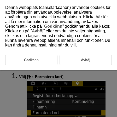
Denna webbplats (cam.start.canon) använder cookies för
att förbättra din användarupplevelse, analysera
användningen och utveckla webbplatsen. Klicka
här
för
att få mer information om vår användning av kakor.
D095-170
Genom att klicka på ”
Godkänn
” godkänner du alla kakor.
Klickar du på ”
Avböj
” eller om du inte väljer någonting,
Formatera
skickas och lagras endast nödvändiga cookies för att
kunna leverera webbplatsens innehåll och funktioner. Du
kan ändra denna inställning när du vill.
Om kortet är nytt eller tidigare har formaterats (initierats) med en annan
kamera eller med en dator formaterar du kortet med den här kameran.
Var försiktig
Godkänn
Avböj
Välj [
:
Formatera kort
].