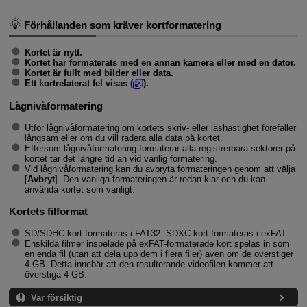
Förhållanden som kräver kortformatering
Kortet är nytt.
Kortet har formaterats med en annan kamera eller med en dator.
Kortet är fullt med bilder eller data.
Ett kortrelaterat fel visas (
).
Lågnivåformatering
Utför lågnivåformatering om kortets skriv- eller läshastighet förefaller
långsam eller om du vill radera alla data på kortet.
Eftersom lågnivåformatering formaterar alla registrerbara sektorer på
kortet tar det längre tid än vid vanlig formatering.
Vid lågnivåformatering kan du avbryta formateringen genom att välja
[
Avbryt
]. Den vanliga formateringen är redan klar och du kan
använda kortet som vanligt.
Kortets filformat
SD/SDHC-kort formateras i FAT32. SDXC-kort formateras i exFAT.
Enskilda filmer inspelade på exFAT-formaterade kort spelas in som
en enda fil (utan att dela upp dem i flera filer) även om de överstiger
4 GB. Detta innebär att den resulterande videofilen kommer att
överstiga 4 GB.
Var försiktig