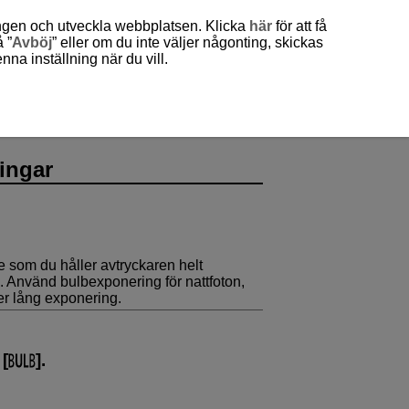
ingen och utveckla webbplatsen. Klicka
här
för att få
 ”
Avböj
” eller om du inte väljer någonting, skickas
a inställning när du vill.
ingar
 som du håller avtryckaren helt
. Använd bulbexponering för nattfoton,
er lång exponering.
[
].