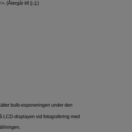
. (Återgår till [
].)
tsätter bulb-exponeringen under den
på LCD-displayen vid fotografering med
tällningen.